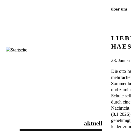
über uns
LIEB
HAES
28. Januar
Die otto h
mehrfache
Sommer bei
und zumind
Schule selb
durch eine
Nachricht
(8.1.2026
genehmigt
aktuell
leider zu