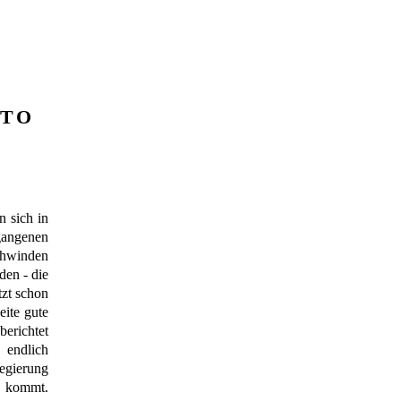
TTO
n sich in
gangenen
schwinden
den - die
tzt schon
eite gute
erichtet
 endlich
egierung
r kommt.