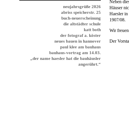
Neben dies
neujahrsgrüße 2026
Häuser nic
abriss speicherstr. 25
Haesler in
buch-neuerscheinung
1907/08.
die altstädter schule
katt both
Wir freuen
der fotograf a. köster
Der Vorsta
neues bauen in hannover
paul klee am bauhaus
bauhaus-vortrag am 14.03.
„der name haesler hat die bauhäusler
angerührt.“