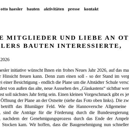
otto haesler
bauten
aktivitäten
presse
kontakt
E MITGLIEDER UND LIEBE AN O
LERS BAUTEN INTERESSIERTE,
 2026
aesler initiative wünscht Ihnen ein frohes Neues Jahr 2026, auf das ma
r Hinsicht freuen kann. Denn zum einen soll - so der Stand im ver
 einer Besichtigung - endlich die Plane um die Altstädter Schule ver
est von außen das alte, neue Aussehen des „Glaskastens“ sichtbar wer
st soll nächstes Jahr fertig sein. Einen kleinen Vorgeschmack gibt es je
 Öffnung der Plane an der Ostseite (siehe das Foto oben links). Die zw
 betrifft das Blumläger Feld. Wie die Hannoversche Allgemeine b
), sind die Anträge für die Förderung durch die Bundesregierung
, nachdem der Genehmigungsprozess durch das Ende der Ampelr
m Stocken kam. Wir hoffen, dass die Baugenehmigung nun schnelle