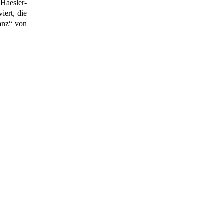
 Haesler-
iert, die
Danz“ von