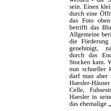
sein. Einen kle
durch eine Öffn
das Foto oben
betrifft das B
Allgemeine beri
die Förderung
genehmigt, n
durch das End
Stocken kam. W
nun schneller
darf man aber a
Haesler-Häuser
Celle, Fuhsest
Haesler in sein
das ehemalige 