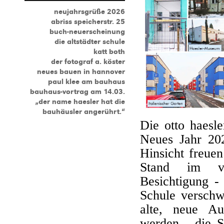
neujahrsgrüße 2026
abriss speicherstr. 25
buch-neuerscheinung
die altstädter schule
katt both
der fotograf a. köster
neues bauen in hannover
paul klee am bauhaus
bauhaus-vortrag am 14.03.
„der name haesler hat die
bauhäusler angerührt.“
Die otto haesle
Neues Jahr 20
Hinsicht freue
Stand im v
Besichtigung -
Schule versch
alte, neue Au
werden - die Sc