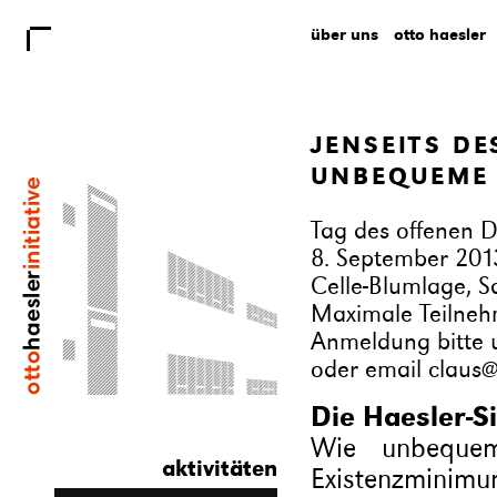
über uns
otto haesler
JENSEITS D
UNBEQUEME
Tag des offenen D
8. September 201
Celle-Blumlage, S
Maximale Teilneh
Anmeldung bitte 
oder email
claus@
Die Haesler-Si
Wie unbeque
aktivitäten
Existenzminimu