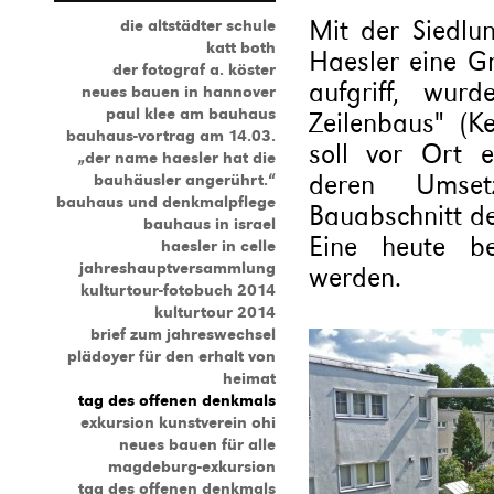
Mit der Siedlu
die altstädter schule
katt both
Haesler eine G
der fotograf a. köster
aufgriff, wur
neues bauen in hannover
paul klee am bauhaus
Zeilenbaus" (K
bauhaus-vortrag am 14.03.
soll vor Ort e
„der name haesler hat die
deren Umset
bauhäusler angerührt.“
bauhaus und denkmalpflege
Bauabschnitt de
bauhaus in israel
Eine heute b
haesler in celle
jahreshauptversammlung
werden.
kulturtour-fotobuch 2014
kulturtour 2014
brief zum jahreswechsel
plädoyer für den erhalt von
heimat
tag des offenen denkmals
exkursion kunstverein ohi
neues bauen für alle
magdeburg-exkursion
tag des offenen denkmals