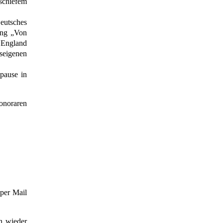
schiefem
eutsches
ung „Von
, England
seigenen
pause in
onoraren
 per Mail
n wieder