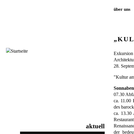
über uns
„KUL
Exkursion 
Architektu
28. Septem
"Kultur am
Sonnabend
07.30 Abfa
ca. 11.00 
des baroc
ca. 13.30 
Restauran
aktuell
Renaissanc
der bedeu