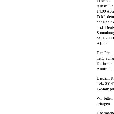
Ensemble 
Ausstellu
14.00 Abf
Eck“, dem
der Natur 
und Deuts
Sammlung m
ca. 16.00 
Alsfeld
Der Preis 
liegt, abh
Darin sind
Anmeldung 
Dietrich Kl
Tel.: 0514
E-Mail:
pu
Wir bitten
erfragen.
Überrasch