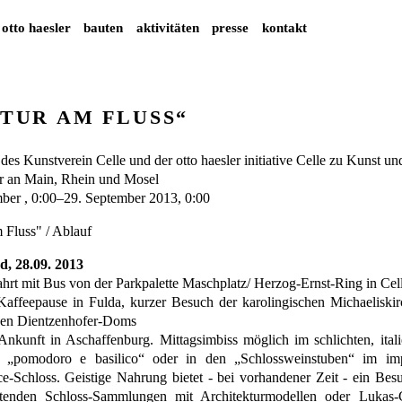
otto haesler
bauten
aktivitäten
presse
kontakt
TUR AM FLUSS“
des Kunstverein Celle und der otto haesler initiative Celle zu Kunst un
r an Main, Rhein und Mosel
ber , 0:00
–
29. September 2013, 0:00
 Fluss" / Ablauf
, 28.09. 2013
hrt mit Bus von der Parkpalette Maschplatz/ Herzog-Ernst-Ring in Cel
Kaffeepause in Fulda, kurzer Besuch der karolingischen Michaeliskir
ken Dientzenhofer-Doms
Ankunft in Aschaffenburg. Mittagsimbiss möglich im schlichten, ital
t „pomodoro e basilico“ oder in den „Schlossweinstuben“ im im
e-Schloss. Geistige Nahrung bietet - bei vorhandener Zeit - ein Bes
tenden Schloss-Sammlungen mit Architekturmodellen oder Lukas-