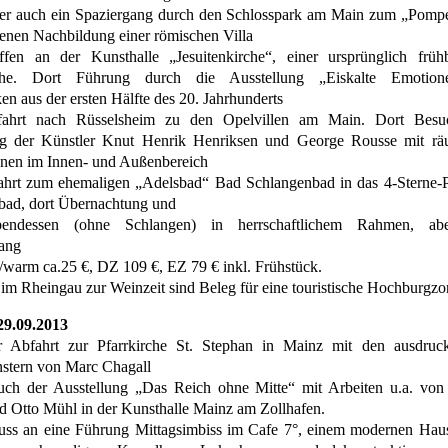
der auch ein Spaziergang durch den Schlosspark am Main zum „Pomp
enen Nachbildung einer römischen Villa
ffen an der Kunsthalle „Jesuitenkirche“, einer ursprünglich früh
rche. Dort Führung durch die Ausstellung „Eiskalte Emotion
n aus der ersten Hälfte des 20. Jahrhunderts
ahrt nach Rüsselsheim zu den Opelvillen am Main. Dort Besu
ng der Künstler Knut Henrik Henriksen und George Rousse mit rä
onen im Innen- und Außenbereich
ahrt zum ehemaligen „Adelsbad“ Bad Schlangenbad in das 4-Sterne-P
bad, dort Übernachtung und
endessen (ohne Schlangen) in herrschaftlichem Rahmen, ab
ang
t/warm ca.25 €, DZ 109 €, EZ 79 € inkl. Frühstück.
 im Rheingau zur Weinzeit sind Beleg für eine touristische Hochburgzo
29.09.2013
 Abfahrt zur Pfarrkirche St. Stephan in Mainz mit den ausdruck
nstern von Marc Chagall
uch der Ausstellung „Das Reich ohne Mitte“ mit Arbeiten u.a. vo
d Otto Mühl in der Kunsthalle Mainz am Zollhafen.
uss an eine Führung Mittagsimbiss im Cafe 7°, einem modernen Hau