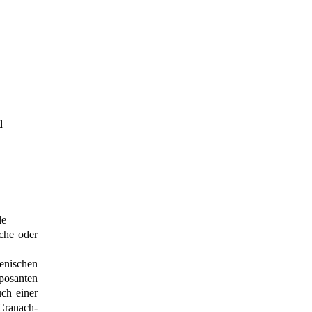
d
le
che oder
ienischen
posanten
uch einer
Cranach-