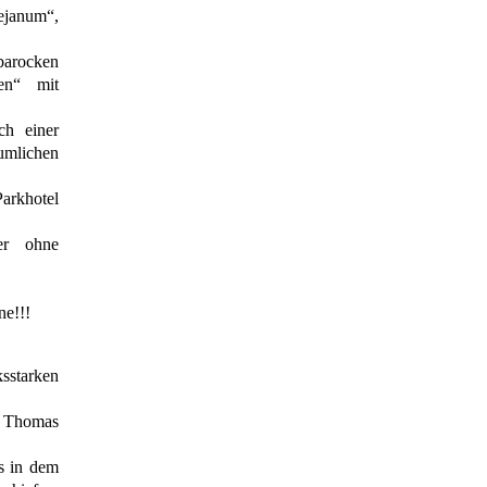
ejanum“,
barocken
en“ mit
ch einer
umlichen
arkhotel
er ohne
ne!!!
sstarken
n Thomas
s in dem