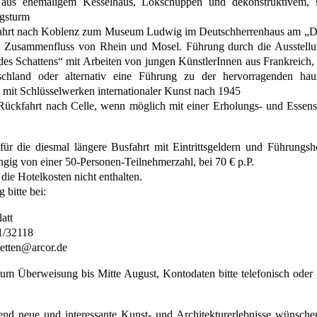
aus ehemaligem Kesselhaus, Lokschuppen und dekonstruktivem, 
ngsturm
ahrt nach Koblenz zum Museum Ludwig im Deutschherrenhaus am „D
 Zusammenfluss von Rhein und Mosel. Führung durch die Ausstell
des Schattens“ mit Arbeiten von jungen KünstlerInnen aus Frankreich
chland oder alternativ eine Führung zu der hervorragenden hau
it Schlüsselwerken internationaler Kunst nach 1945
Rückfahrt nach Celle, wenn möglich mit einer Erholungs- und Essens
für die diesmal längere Busfahrt mit Eintrittsgeldern und Führungsh
ängig von einer 50-Personen-Teilnehmerzahl, bei 70 € p.P.
 die Hotelkosten nicht enthalten.
bitte bei:
att
1/32118
etten@arcor.de
 um Überweisung bis Mitte August, Kontodaten bitte telefonisch oder
end neue und interessante Kunst- und Architekturerlebnisse wünsche