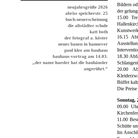
Bildern o
neujahrsgrüße 2026
der gelung
abriss speicherstr. 25
15.00 Tre
buch-neuerscheinung
Hallenki
die altstädter schule
Kunstwerke
katt both
16.15 Abf
der fotograf a. köster
Ausstellu
neues bauen in hannover
Interventi
paul klee am bauhaus
18.30 Abf
bauhaus-vortrag am 14.03.
„der name haesler hat die bauhäusler
Schlangen
angerührt.“
20.00 Ab
Kleiderzw
Büffet kal
Die Preise
Sonntag, 
09.00 Uhr
Kirchenfe
11.00 Bes
Schütte un
Im Anschl