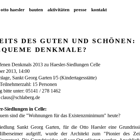
otto haesler
bauten
aktivitäten
presse
kontakt
EITS DES GUTEN UND SCHÖNEN:
EQUEME DENKMALE?
fenen Denkmals 2013 zu Haesler-Siedlungen Celle
er 2013, 14:00
lage, Sankt Georg Garten I/5 (Kindertagesstätte)
Teilnehmerzahl: 15 Personen
bitte unter: 05141 / 278 1462
l
claus@schlaberg.de
r-Siedlungen in Celle:
uem sind die "Wohnungen für das Existenzminimum" heute?
iedlung Sankt Georg Garten, für die Otto Haesler eine Grundriss
lberseimer aufgriff, wurde der Architekt zum "Pionier des Zei