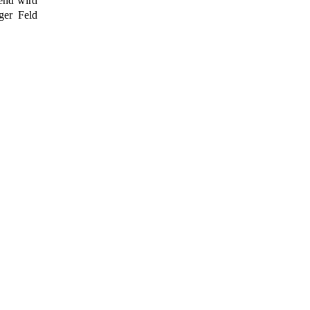
ßend wird
ger Feld