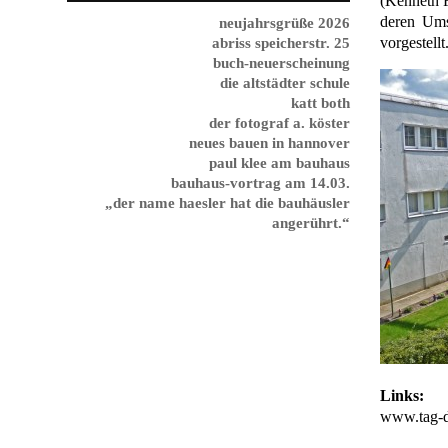
(Kenneth F
deren Ums
neujahrsgrüße 2026
vorgestell
abriss speicherstr. 25
buch-neuerscheinung
die altstädter schule
katt both
der fotograf a. köster
neues bauen in hannover
paul klee am bauhaus
bauhaus-vortrag am 14.03.
„der name haesler hat die bauhäusler
angerührt.“
Links:
www.tag-d