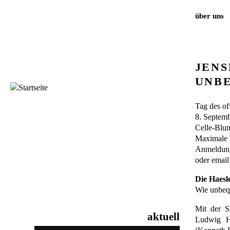
über uns
JENS
UNB
Tag des of
8. Septemb
Celle-Blum
Maximale 
Anmeldung 
oder emai
Die Haesle
Wie unbeq
Mit der S
aktuell
Ludwig Hi