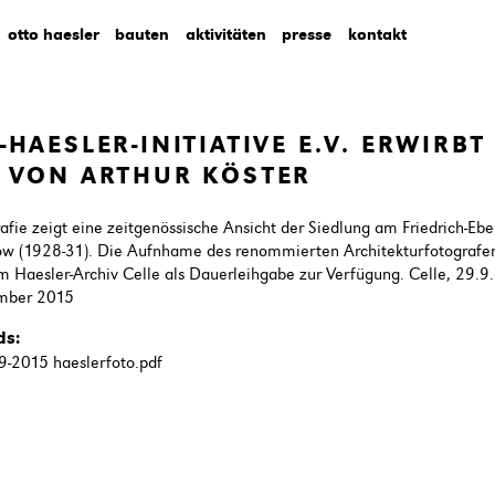
otto haesler
bauten
aktivitäten
presse
kontakt
-HAESLER-INITIATIVE E.V. ERWIRBT
 VON ARTHUR KÖSTER
afie zeigt eine zeitgenössische Ansicht der Siedlung am Friedrich-Ebe
ow (1928-31). Die Aufnhame des renommierten Architekturfotografen 
m Haesler-Archiv Celle als Dauerleihgabe zur Verfügung. Celle, 29.9
mber 2015
ds:
9-2015 haeslerfoto.pdf