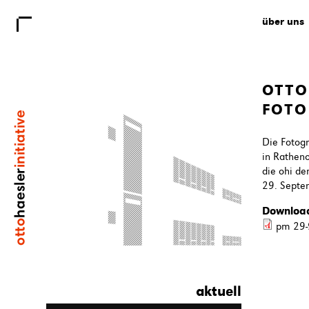
über uns
OTTO
FOTO
Die Fotogr
in Rathen
die ohi de
29. Septe
Downloa
pm 29-
aktuell