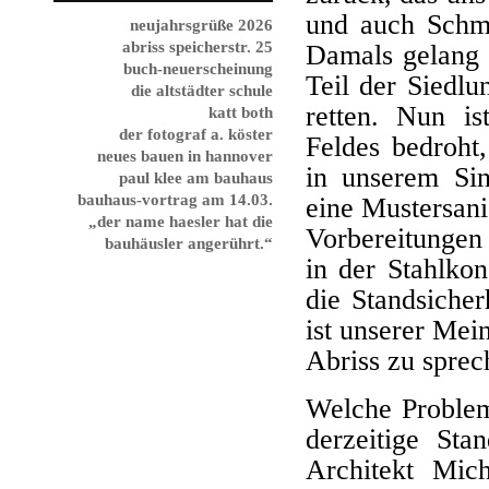
und auch Schme
neujahrsgrüße 2026
abriss speicherstr. 25
Damals gelang e
buch-neuerscheinung
Teil der Siedl
die altstädter schule
retten. Nun is
katt both
der fotograf a. köster
Feldes bedroh
neues bauen in hannover
in unserem Si
paul klee am bauhaus
bauhaus-vortrag am 14.03.
eine Mustersani
„der name haesler hat die
Vorbereitungen
bauhäusler angerührt.“
in der Stahlkon
die Standsicher
ist unserer Mei
Abriss zu sprec
Welche Problem
derzeitige Sta
Architekt Mic