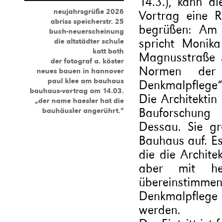
14.3.), kann di
neujahrsgrüße 2026
Vortrag eine 
abriss speicherstr. 25
begrüßen: Am
buch-neuerscheinung
spricht Monika
die altstädter schule
katt both
Magnusstraße 
der fotograf a. köster
Normen der 
neues bauen in hannover
paul klee am bauhaus
Denkmalpflege“
bauhaus-vortrag am 14.03.
Die Architektin 
„der name haesler hat die
Bauforschung
bauhäusler angerührt.“
Dessau. Sie gr
Bauhaus auf. E
die die Archit
aber mit heu
übereinstimm
Denkmalpflege 
werden.