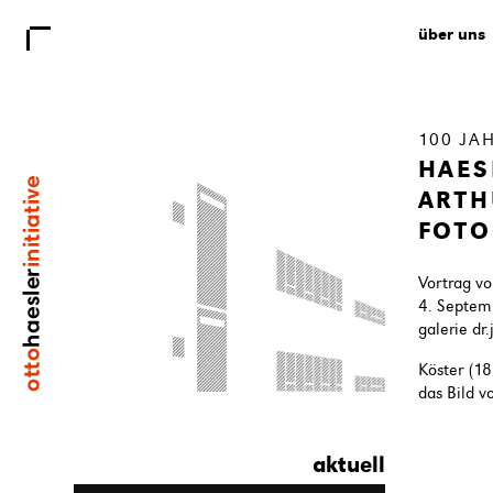
über uns
100 JA
HAES
ARTH
FOTO
Vortrag v
4. Septem
galerie dr
Köster (1
das Bild 
aktuell