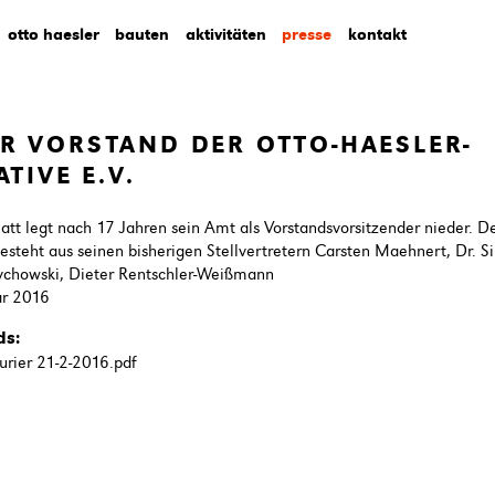
otto haesler
bauten
aktivitäten
presse
kontakt
R VORSTAND DER OTTO-HAESLER-
ATIVE E.V.
latt legt nach 17 Jahren sein Amt als Vorstandsvorsitzender nieder. D
esteht aus seinen bisherigen Stellvertretern Carsten Maehnert, Dr. 
ychowski, Dieter Rentschler-Weißmann
ar 2016
ds:
kurier 21-2-2016.pdf