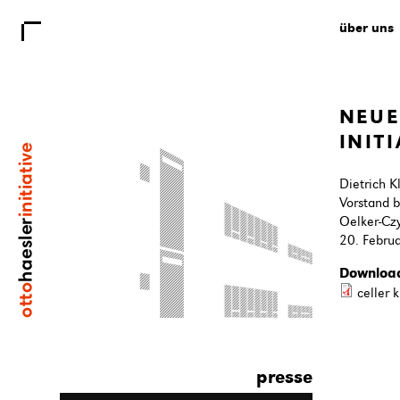
über uns
NEUE
INITI
Dietrich K
Vorstand b
Oelker-Cz
20. Febru
Downloa
celler 
presse