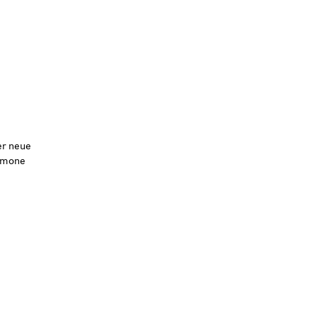
er neue
Simone