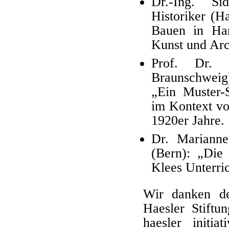
Dr.-Ing. Si
Historiker (H
Bauen in Han
Kunst und Arc
Prof. Dr. 
Braunschweig
„Ein Muster-
im Kontext vo
1920er Jahre.
Dr. Marianne 
(Bern): „Die
Klees Unterri
Wir danken de
Haesler Stiftu
haesler initi