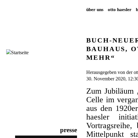
über uns
otto haesler
BUCH-NEUER
BAUHAUS, O
MEHR“
Herausgegeben von der otto
30. November 2020, 12:3
Zum Jubiläum „
Celle im verga
aus den 1920er
haesler initi
Vortragsreihe,
presse
Mittelpunkt s