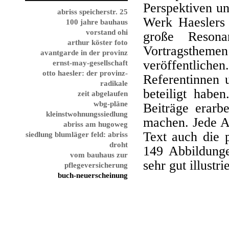
Perspektiven u
abriss speicherstr. 25
Werk Haeslers 
100 jahre bauhaus
vorstand ohi
große Resona
arthur köster foto
Vortragsth
avantgarde in der provinz
veröffentlic
ernst-may-gesellschaft
otto haesler: der provinz-
Referentinnen 
radikale
beteiligt habe
zeit abgelaufen
wbg-pläne
Beiträge erarb
kleinstwohnungssiedlung
machen. Jede Au
abriss am hugoweg
Text auch die 
siedlung blumläger feld: abriss
droht
149 Abbildunge
vom bauhaus zur
sehr gut illustrie
pflegeversicherung
buch-neuerscheinung