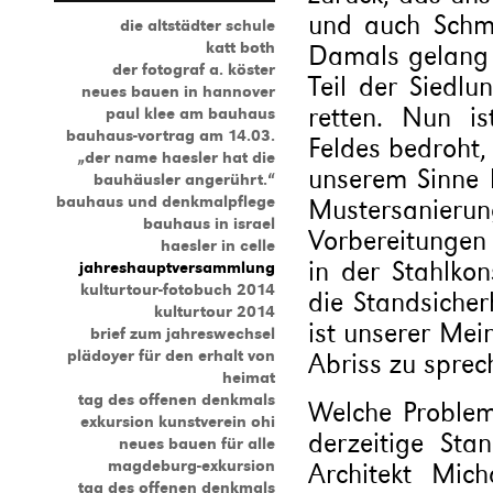
und auch Schme
die altstädter schule
katt both
Damals gelang e
der fotograf a. köster
Teil der Siedl
neues bauen in hannover
retten. Nun is
paul klee am bauhaus
bauhaus-vortrag am 14.03.
Feldes bedroht
„der name haesler hat die
unserem Sinne 
bauhäusler angerührt.“
bauhaus und denkmalpflege
Mustersanieru
bauhaus in israel
Vorbereitungen
haesler in celle
in der Stahlkon
jahreshauptversammlung
kulturtour-fotobuch 2014
die Standsicher
kulturtour 2014
ist unserer Mei
brief zum jahreswechsel
plädoyer für den erhalt von
Abriss zu sprec
heimat
tag des offenen denkmals
Welche Problem
exkursion kunstverein ohi
derzeitige Sta
neues bauen für alle
magdeburg-exkursion
Architekt Mic
tag des offenen denkmals