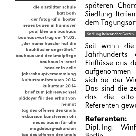
späteren Chara
die altstädter schule
Siedlung Italie
katt both
der fotograf a. köster
dem Tagungsort 
neues bauen in hannover
paul klee am bauhaus
Siedlung Italienischer Garten
bauhaus-vortrag am 14.03.
„der name haesler hat die
Seit wann die
bauhäusler angerührt.“
Jahrhunderts e
bauhaus und denkmalpflege
Einflüsse aus 
bauhaus in israel
haesler in celle
aufgenommen w
jahreshauptversammlung
sich bei der Wi
kulturtour-fotobuch 2014
kulturtour 2014
Das sind die z
brief zum jahreswechsel
das die otto 
plädoyer für den erhalt von
Referenten gew
heimat
tag des offenen denkmals
exkursion kunstverein ohi
Referenten:
neues bauen für alle
Dipl.-Ing. Wi
magdeburg-exkursion
Berlin
tag des offenen denkmals