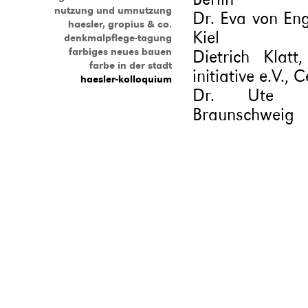
nutzung und umnutzung
Dr. Eva von Eng
haesler, gropius & co.
Kiel
denkmalpflege-tagung
farbiges neues bauen
Dietrich Klatt
farbe in der stadt
initiative e.V., C
haesler-kolloquium
Dr. Ute Maas
Braunschweig