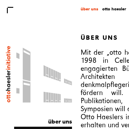
über uns
otto haesler
ÜBER UNS
Mit der „otto h
1998 in Cell
engagierten B
Architekt
denkmalpfleger
fördern will.
Publikationen
Symposien will 
Otto Haeslers i
über uns
erhalten und ver