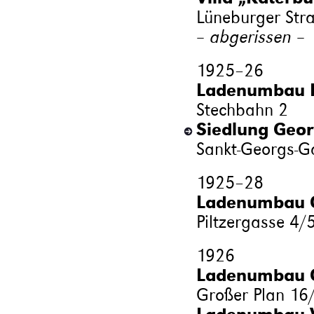
Lüneburger Str
– abgerissen –
1925
–
26
Ladenumbau M
Stechbahn 2
Siedlung Geor
Sankt-Georgs-Ga
1925
–
28
Ladenumbau C
Piltzergasse 4/
1926
Ladenumbau Ca
Großer Plan 16