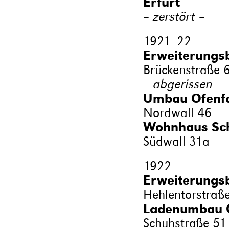
Erfurt
– zerstört –
1921
–
22
Erweiterungsb
Brückenstraße 
– abgerissen –
Umbau Ofenfab
Nordwall 46
Wohnhaus Sch
Südwall 31a
1922
Erweiterungsb
Hehlentorstraß
Ladenumbau O
Schuhstraße 51