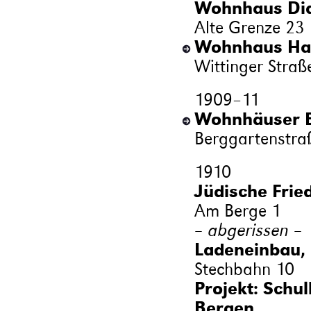
Wohnhaus Dia
Alte Grenze 23
Wohnhaus Haes
Wittinger Straß
1909
–
11
Wohnhäuser B
Berggartenstraß
1910
Jüdische Fried
Am Berge 1
– abgerissen –
Ladeneinbau, 
Stechbahn 10
Projekt: Schu
Bergen