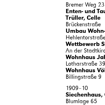
Bremer Weg 23
Enten- und Ta
Trüller, Celle
Brückenstraße
Umbau Wohn- 
Hehlentorstraß
Wettbewerb St
An der Stadtkir
Wohnhaus Ja
Lotharstraße 3
Wohnhaus Völ
Billingstraße 9
1909
–
10
Siechenhaus, 
Blumlage 65