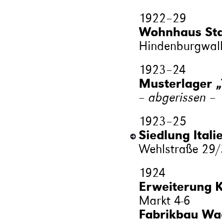
1922
–
29
Wohnhaus Sta
Hindenburgwal
1923
–
24
Musterlager „T
– abgerissen –
1923
–
25
Siedlung Itali
Wehlstraße 29/3
1924
Erweiterung K
Markt 4-6
Fabrikbau Wac