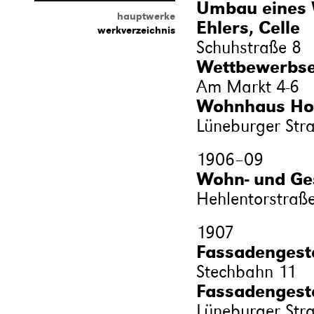
Umbau eines 
hauptwerke
Ehlers, Celle
werkverzeichnis
Schuhstraße 8
Wettbewerbsen
Am Markt 4-6
Wohnhaus Hols
Lüneburger Str
1906
–
09
Wohn- und Ges
Hehlentorstraß
1907
Fassadengesta
Stechbahn 11
Fassadengesta
Lüneburger Str