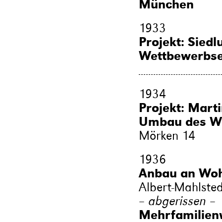
München
1933
Projekt: Sied
Wettbewerbsen
1934
Projekt: Marti
Umbau des Wo
Mörken 14
1936
Anbau an Wo
Albert-Mahlsted
– abgerissen –
Mehrfamilien