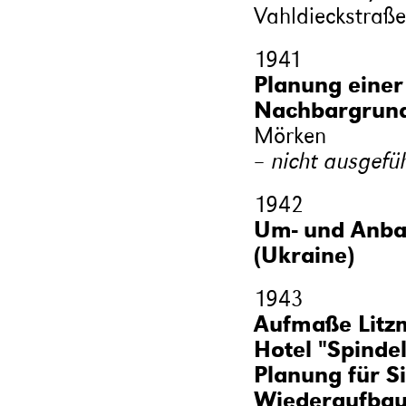
Vahldieckstraße
1941
Planung eine
Nachbargrunds
Mörken
– nicht ausgefü
1942
Um- und Anba
(Ukraine)
1943
Aufmaße Litzm
Hotel "Spinde
Planung für S
Wiederaufbau