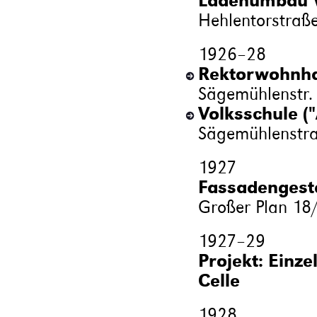
Ladenumbau Vi
Hehlentorstraß
1926
–
28
Rektorwohnhau
Sägemühlenstr.
Volksschule ("
Sägemühlenstr
1927
Fassadengesta
Großer Plan 18
1927
–
29
Projekt: Einz
Celle
1928