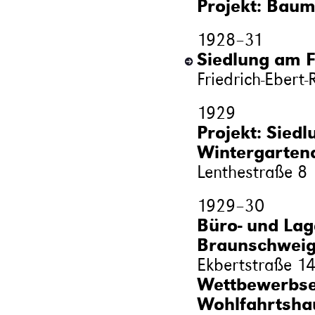
Projekt: Baum
1928
–
31
Siedlung am F
Friedrich-Ebert-
1929
Projekt: Siedl
Wintergartena
Lenthestraße 8
1929
–
30
Büro- und La
Braunschwei
Ekbertstraße 1
Wettbewerbsen
Wohlfahrtshau