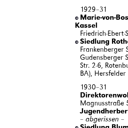
1929
–
31
Marie-von-Bos
Kassel
Friedrich-Ebert-
Siedlung Roth
Frankenberger St
Gudensberger Str
Str. 2-6, Rotenbu
BA), Hersfelder 
1930
–
31
Direktorenwo
Magnusstraße 
Jugendherber
– abgerissen –
Siedlung Blum