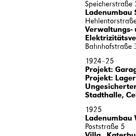
Speicherstraße
Ladenumbau St
Hehlentorstraß
Verwaltungs-
Elektrizitätsv
Bahnhofstraße 
1924
–
25
Projekt: Garag
Projekt: Lage
Ungesicherter
Stadthalle, Ce
1925
Ladenumbau W
Poststraße 5
Villa „Katerbu