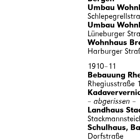
Umbau Wohnha
Schlepegrellstr
Umbau Wohnha
Lüneburger Str
Wohnhaus Br
Harburger Stra
1910
–
11
Bebauung Rheg
Rhegiusstraße 1
Kadaververnic
– abgerissen –
Landhaus Sta
Stackmannsteic
Schulhaus, B
Dorfstraße