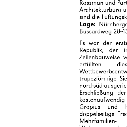
Rossman und Part
Architekturbüro u
sind die Lüftungs
Lage:
Nürnberger
Bussardweg 28-43
Es war der erst
Republik, der i
Zeilenbauweise v
erfüllten d
Wettbewerbsentwu
trapezförmige Sie
nord-süd-ausge
Erschließung de
kostenaufwendi
Gropius und H
doppelseitige Er
Mehrfamilien-