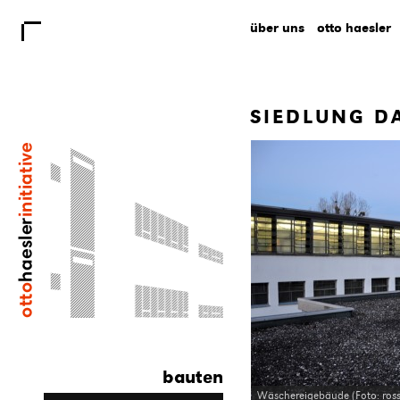
über uns
otto haesler
SIEDLUNG D
bauten
Wäschereigebäude (Foto: ross