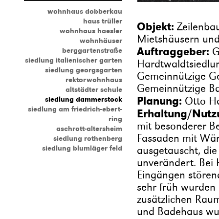
wohnhaus dobberkau
haus trüller
Objekt:
Zeilenba
wohnhaus haesler
Mietshäusern und
wohnhäuser
Auftraggeber:
G
berggartenstraße
siedlung italienischer garten
Hardtwaldtsiedlu
siedlung georgsgarten
Gemeinnützige Ges
rektorwohnhaus
Gemeinnützige Bau
altstädter schule
Planung:
siedlung dammerstock
Otto Ha
siedlung am friedrich-ebert-
Erhaltung/Nutz
ring
mit besonderer B
aschrott-altersheim
Fassaden mit Wä
siedlung rothenberg
siedlung blumläger feld
ausgetauscht, die
unverändert. Bei 
Eingängen stören
sehr früh wurden 
zusätzlichen Raum
und Badehaus wur