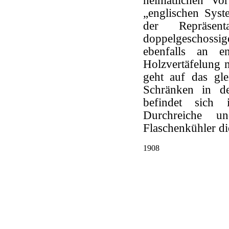
heimatlichen Vo
„englischen Syst
der Repräsent
doppelgeschossig
ebenfalls an e
Holzvertäfelung m
geht auf das gl
Schränken in d
befindet sich
Durchreiche u
Flaschenkühler di
1908