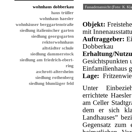
wohnhaus dobberkau
Fassadenansicht (Foto: K. Kla
haus trüller
wohnhaus haesler
Objekt:
Freisteh
wohnhäuser berggartenstraße
siedlung italienischer garten
mit Innenausstatt
siedlung georgsgarten
Auftraggeber:
E
rektorwohnhaus
Dobberkau
altstädter schule
Erhaltung/Nutz
siedlung dammerstock
siedlung am friedrich-ebert-
Gesichtspunkten u
ring
Einfamilienhaus g
aschrott-altersheim
Lage:
Fritzenwie
siedlung rothenberg
siedlung blumläger feld
Unter Einbezie
errichtete Haesl
am Celler Stadtgr
dem er sich kla
Landhauses” bez
Gegensatz zum e