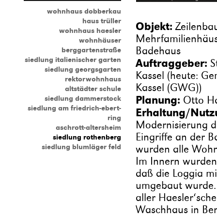
wohnhaus dobberkau
haus trüller
Objekt:
Zeilenba
wohnhaus haesler
Mehrfamilienhäus
wohnhäuser
Badehaus
berggartenstraße
siedlung italienischer garten
Auftraggeber:
S
siedlung georgsgarten
Kassel (heute: G
rektorwohnhaus
Kassel (GWG))
altstädter schule
Planung:
siedlung dammerstock
Otto Ha
siedlung am friedrich-ebert-
Erhaltung/Nutz
ring
Modernisierung d
aschrott-altersheim
Eingriffe an der
siedlung rothenberg
siedlung blumläger feld
wurden alle Wohn
Im Innern wurden
daß die Loggia mi
umgebaut wurde. 
aller Haesler‘sch
Waschhaus in Ben