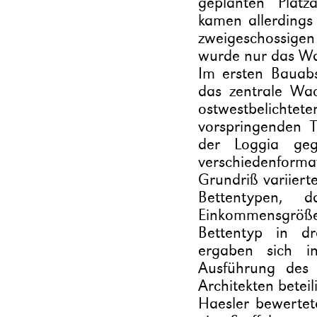
geplanten Platz
kamen allerdings
zweigeschossige
wurde nur das Wa
Im ersten Bauab
das zentrale Wa
ostwestbelichtet
vorspringenden 
der Loggia geg
verschiedenform
Grundriß variier
Bettentypen, 
Einkommensgröße
Bettentyp in d
ergaben sich i
Ausführung des 
Architekten beteili
Haesler bewerte