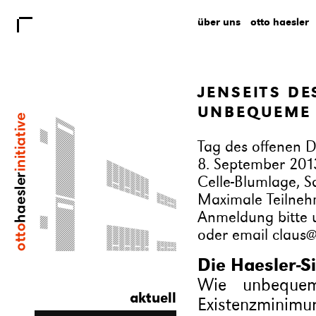
über uns
otto haesler
JENSEITS D
UNBEQUEME
Tag des offenen D
8. September 201
Celle-Blumlage, S
Maximale Teilneh
Anmeldung bitte 
oder email
claus@
Die Haesler-Si
Wie unbeque
aktuell
Existenzminimu