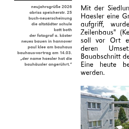
Mit der Siedlu
neujahrsgrüße 2026
abriss speicherstr. 25
Haesler eine G
buch-neuerscheinung
aufgriff, wur
die altstädter schule
katt both
Zeilenbaus" (K
der fotograf a. köster
soll vor Ort e
neues bauen in hannover
deren Umset
paul klee am bauhaus
bauhaus-vortrag am 14.03.
Bauabschnitt de
„der name haesler hat die
Eine heute b
bauhäusler angerührt.“
werden.