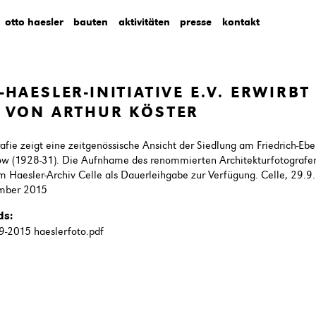
otto haesler
bauten
aktivitäten
presse
kontakt
-HAESLER-INITIATIVE E.V. ERWIRBT
 VON ARTHUR KÖSTER
afie zeigt eine zeitgenössische Ansicht der Siedlung am Friedrich-Ebe
ow (1928-31). Die Aufnhame des renommierten Architekturfotografen 
m Haesler-Archiv Celle als Dauerleihgabe zur Verfügung. Celle, 29.9
mber 2015
ds:
9-2015 haeslerfoto.pdf