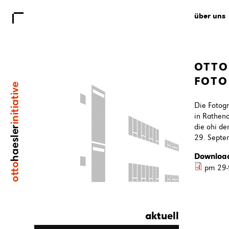
über uns
OTTO
FOTO
Die Fotogr
in Rathen
die ohi de
29. Septe
Downloa
pm 29-
aktuell