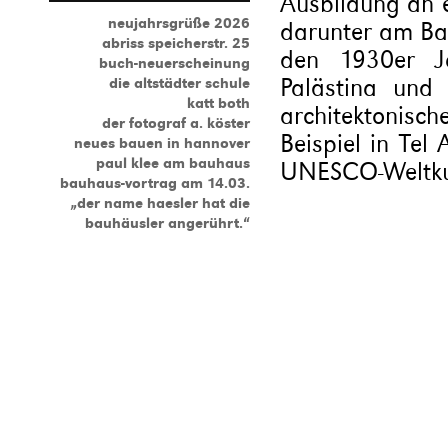
Ausbildung an 
neujahrsgrüße 2026
darunter am Bau
abriss speicherstr. 25
den 1930er Ja
buch-neuerscheinung
Palästina und
die altstädter schule
katt both
architektonis
der fotograf a. köster
Beispiel in Tel
neues bauen in hannover
paul klee am bauhaus
UNESCO-Weltkul
bauhaus-vortrag am 14.03.
„der name haesler hat die
bauhäusler angerührt.“