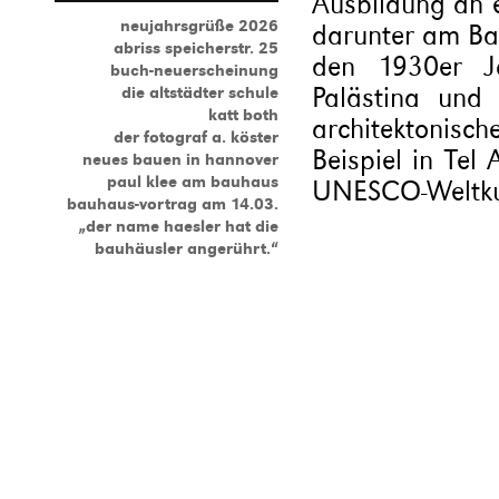
Ausbildung an 
neujahrsgrüße 2026
darunter am Bau
abriss speicherstr. 25
den 1930er Ja
buch-neuerscheinung
Palästina und
die altstädter schule
katt both
architektonis
der fotograf a. köster
Beispiel in Tel
neues bauen in hannover
paul klee am bauhaus
UNESCO-Weltkul
bauhaus-vortrag am 14.03.
„der name haesler hat die
bauhäusler angerührt.“