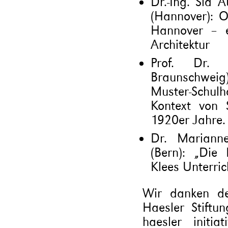
Dr.-Ing. Sid A
(Hannover): 
Hannover – e
Architektur
Prof. Dr. 
Braunschweig),
Muster-Schul
Kontext von 
1920er Jahre.
Dr. Marianne 
(Bern): „Die
Klees Unterri
Wir danken de
Haesler Stiftu
haesler initi