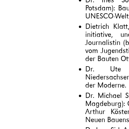
Potsdam): Ba
UNESCO-Weltk
Dietrich Klat
initiative, 
Journalistin (
vom Jugendsti
der Bauten Ott
Dr. Ute M
Niedersachsen
der Moderne.
Dr. Michael S
Magdeburg): O
Arthur Köste
Neuen Bauens