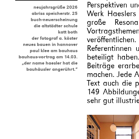
Perspektiven u
neujahrsgrüße 2026
Werk Haeslers 
abriss speicherstr. 25
buch-neuerscheinung
große Resona
die altstädter schule
Vortragsth
katt both
veröffentlic
der fotograf a. köster
neues bauen in hannover
Referentinnen 
paul klee am bauhaus
beteiligt habe
bauhaus-vortrag am 14.03.
„der name haesler hat die
Beiträge erarb
bauhäusler angerührt.“
machen. Jede Au
Text auch die 
149 Abbildunge
sehr gut illustrie