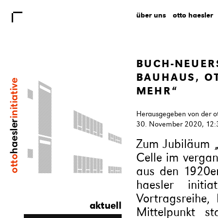
über uns
otto haesler
BUCH-NEUER
BAUHAUS, OT
MEHR“
Herausgegeben von der otto
30. November 2020, 12:
Zum Jubiläum „
Celle im verga
aus den 1920er
haesler initi
Vortragsreihe,
aktuell
Mittelpunkt s