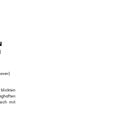
N
N
nover)
blickten
aghaften
sich mit