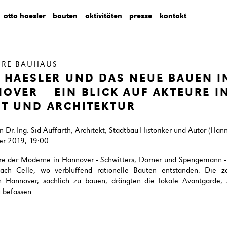
otto haesler
bauten
aktivitäten
presse
kontakt
HRE BAUHAUS
 HAESLER UND DAS NEUE BAUEN I
OVER – EIN BLICK AUF AKTEURE I
T UND ARCHITEKTUR
n Dr.-Ing. Sid Auffarth, Architekt, Stadtbau-Historiker und Autor (Han
er 2019, 19:00
re der Moderne in Hannover - Schwitters, Dorner und Spengemann - 
nach Celle, wo verblüffend rationelle Bauten entstanden. Die z
n Hannover, sachlich zu bauen, drängten die lokale Avantgarde, 
 befassen.