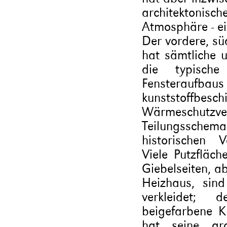
architektoni
Atmosphäre - e
Der vordere, sü
hat sämtliche u
die typische 
Fensteraufb
kunststoffbes
Wärmeschutz
Teilungssch
historischen 
Viele Putzfläc
Giebelseiten, a
Heizhaus, sind
verkleidet; 
beigefarbene Kl
hat seine gr