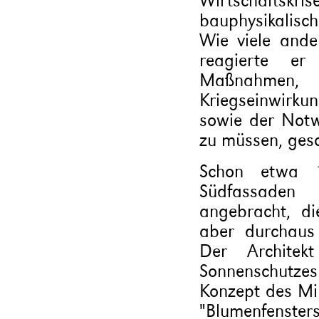
Wirtschafts
bauphysikalisc
Wie viele ande
reagierte er 
Maßnahmen,
Kriegseinwirk
sowie der Notw
zu müssen, ges
Schon etwa 
Südfassaden 
angebracht, d
aber durchaus
Der Architek
Sonnenschutze
Konzept des Mik
"Blumenfenster