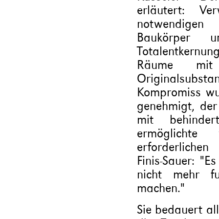
erläutert: V
notwendigen
Baukörper u
Totalentkernun
Räume mit 
Originalsubst
Kompromiss wu
genehmigt, der
mit behinder
ermöglichte
erforderlichen
Finis-Sauer: "E
nicht mehr fu
machen."
Sie bedauert al