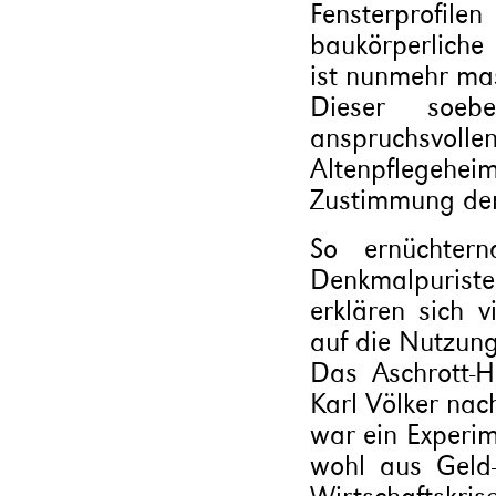
Fensterprof
baukörperliche
ist nunmehr mas
Dieser soe
anspruchsvolle
Altenpflege
Zustimmung der
So ernüchter
Denkmalpuris
erklären sich 
auf die Nutzung
Das Aschrott-
Karl Völker nac
war ein Experim
wohl aus Geld