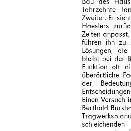
Bau des Hause
Jahrzehnte la
Zweiter. Er sieh
Haeslers zurü
Zeiten anpasst
führen ihn zu s
Lösungen, die
bleibt bei der 
Funktion oft d
überörtliche F
der Bedeutu
Entscheidungen 
Einen Versuch i
Berthold Burkha
Tragwerkspl
schleichenden