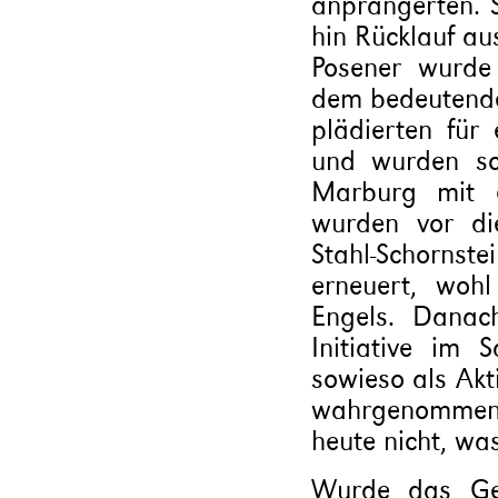
anprangerten. S
hin Rücklauf aus
Posener wurde
dem bedeutende
plädierten für 
und wurden sc
Marburg mit e
wurden vor di
Stahl-Schorns
erneuert, woh
Engels. Danach
Initiative im 
sowieso als Akt
wahrgenommen.
heute nicht, was
Wurde das Ge