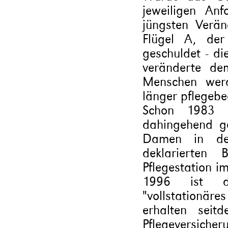
jeweiligen An
jüngsten Verä
Flügel A, der
geschuldet - di
veränderte de
Menschen wer
länger pflegebe
Schon 1983 w
dahingehend ge
Damen in de
deklarierten 
Pflegestation i
1996 ist da
"vollstationä
erhalten seit
Pflegeversich