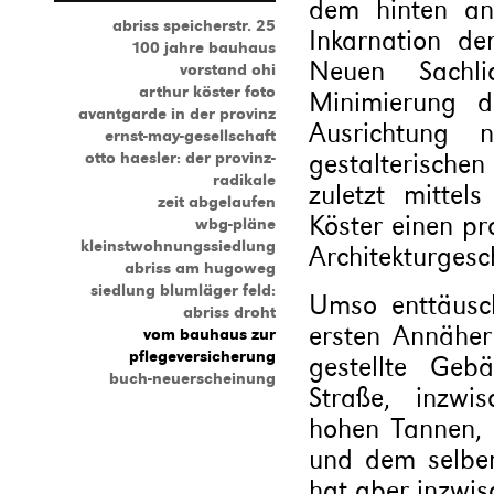
dem hinten an
abriss speicherstr. 25
Inkarnation de
100 jahre bauhaus
Neuen Sachlic
vorstand ohi
arthur köster foto
Minimierung d
avantgarde in der provinz
Ausrichtung
ernst-may-gesellschaft
gestalterische
otto haesler: der provinz-
radikale
zuletzt mittel
zeit abgelaufen
Köster einen pr
wbg-pläne
kleinstwohnungssiedlung
Architekturgesc
abriss am hugoweg
siedlung blumläger feld:
Umso enttäusch
abriss droht
ersten Annähe
vom bauhaus zur
pflegeversicherung
gestellte Geb
buch-neuerscheinung
Straße, inzwi
hohen Tannen,
und dem selben
hat aber inzwis