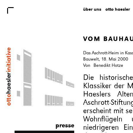
über uns
otto haesler
VOM BAUHAU
Das Aschrott-Heim in Ka
Bauwelt,
18. Mai 2000
Von
Benedikt Hotze
Die historisch
Klassiker der 
Haeslers Alte
Aschrott-Stift
erscheint mit s
Wohnflügeln 
presse
niedrigeren Ei