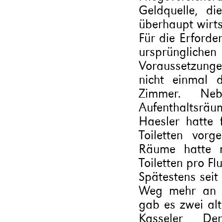
Geldquelle, d
überhaupt wirts
Für die Erforde
ursprüngli
Voraussetzungen
nicht einmal 
Zimmer. Neb
Aufenthaltsräu
Haesler hatte
Toiletten vor
Räume hatte m
Toiletten pro Fl
Spätestens seit
Weg mehr an e
gab es zwei alt
Kasseler Denk