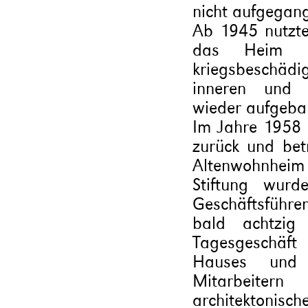
nicht aufgegan
Ab 1945 nutzte
das Heim a
kriegsbeschädig
inneren und ä
wieder aufgeba
Im Jahre 1958 e
zurück und bet
Altenwohnheim
Stiftung wur
Geschäftsführe
bald achtzi
Tagesgeschäft 
Hauses und
Mitarbeiter
architektoni