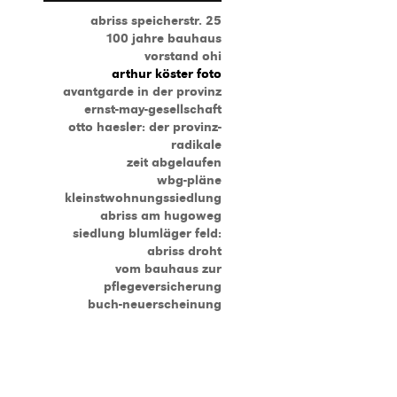
abriss speicherstr. 25
100 jahre bauhaus
vorstand ohi
arthur köster foto
avantgarde in der provinz
ernst-may-gesellschaft
otto haesler: der provinz-
radikale
zeit abgelaufen
wbg-pläne
kleinstwohnungssiedlung
abriss am hugoweg
siedlung blumläger feld:
abriss droht
vom bauhaus zur
pflegeversicherung
buch-neuerscheinung