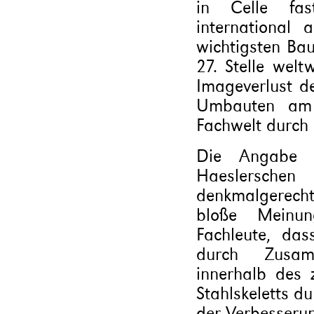
in Celle fas
international 
wichtigsten Ba
27. Stelle welt
Imageverlust de
Umbauten am 
Fachwelt durch 
Die Angabe 
Haeslerschen
denkmalgerecht
bloße Meinu
Fachleute, da
durch Zusam
innerhalb des z
Stahlskeletts d
der Verbesserun