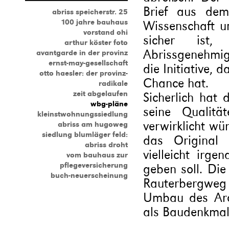
Brief aus dem
abriss speicherstr. 25
100 jahre bauhaus
Wissenschaft u
vorstand ohi
sicher ist
arthur köster foto
Abrissgenehmig
avantgarde in der provinz
ernst-may-gesellschaft
die Initiative,
otto haesler: der provinz-
Chance hat.
radikale
zeit abgelaufen
Sicherlich hat
wbg-pläne
seine Qualitä
kleinstwohnungssiedlung
verwirklicht wü
abriss am hugoweg
siedlung blumläger feld:
das Original 
abriss droht
vielleicht irge
vom bauhaus zur
pflegeversicherung
geben soll. Die
buch-neuerscheinung
Rauterbergweg 
Umbau des Arch
als Baudenkmal 