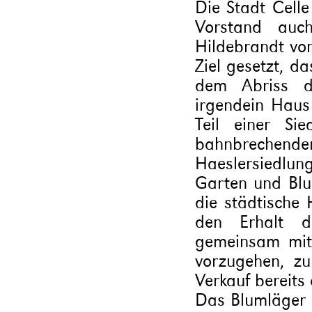
Die Stadt Celle
Vorstand auc
Hildebrandt vo
Ziel gesetzt, d
dem Abriss d
irgendein Haus
Teil einer Si
bahnbreche
Haeslersiedlun
Garten und Blum
die städtische 
den Erhalt d
gemeinsam mit 
vorzugehen, z
Verkauf bereits 
Das Blumläger F