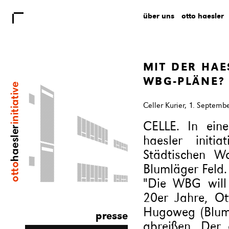
über uns
otto haesler
MIT DER HAE
WBG-PLÄNE?
Celler Kurier,
1. Septemb
CELLE. In eine
haesler initi
Städtischen 
Blumläger Feld.
"Die WBG will
20er Jahre, Ot
Hugoweg (Bluml
presse
abreißen. Der o