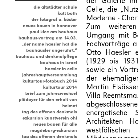
der Galerie i
die altstädter schule
Celle, die „Nu
katt both
Moderne - Chan
der fotograf a. köster
Zum weiteren 
neues bauen in hannover
paul klee am bauhaus
Umgang mit Ba
bauhaus-vortrag am 14.03.
Fachvorträge a
„der name haesler hat die
bauhäusler angerührt.“
Otto Haesler e
bauhaus und denkmalpflege
(1929 bis 1931
bauhaus in israel
sowie ein Vort
haesler in celle
jahreshauptversammlung
der ehemalige
kulturtour-fotobuch 2014
Martin Elsässe
kulturtour 2014
brief zum jahreswechsel
Villa Reemtsma.
plädoyer für den erhalt von
abgeschloss
heimat
energetische
tag des offenen denkmals
exkursion kunstverein ohi
Architekten 
neues bauen für alle
westfälischen 
magdeburg-exkursion
tag des offenen denkmals