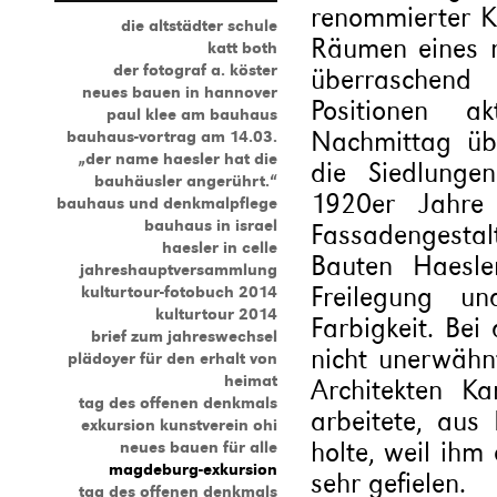
renommierter Kü
die altstädter schule
Räumen eines r
katt both
der fotograf a. köster
überraschend 
neues bauen in hannover
Positionen ak
paul klee am bauhaus
Nachmittag üb
bauhaus-vortrag am 14.03.
„der name haesler hat die
die Siedlunge
bauhäusler angerührt.“
1920er Jahre 
bauhaus und denkmalpflege
bauhaus in israel
Fassadengesta
haesler in celle
Bauten Haesle
jahreshauptversammlung
Freilegung u
kulturtour-fotobuch 2014
kulturtour 2014
Farbigkeit. Bei
brief zum jahreswechsel
nicht unerwähn
plädoyer für den erhalt von
heimat
Architekten Ka
tag des offenen denkmals
arbeitete, aus
exkursion kunstverein ohi
holte, weil ihm
neues bauen für alle
magdeburg-exkursion
sehr gefielen.
tag des offenen denkmals