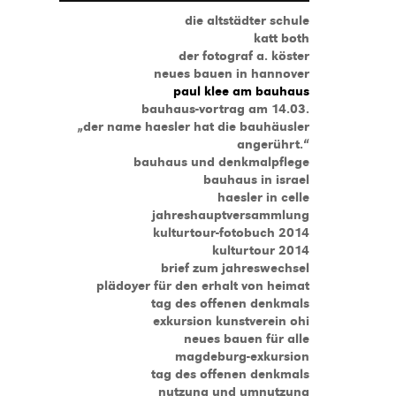
die altstädter schule
katt both
der fotograf a. köster
neues bauen in hannover
paul klee am bauhaus
bauhaus-vortrag am 14.03.
„der name haesler hat die bauhäusler
angerührt.“
bauhaus und denkmalpflege
bauhaus in israel
haesler in celle
jahreshauptversammlung
kulturtour-fotobuch 2014
kulturtour 2014
brief zum jahreswechsel
plädoyer für den erhalt von heimat
tag des offenen denkmals
exkursion kunstverein ohi
neues bauen für alle
magdeburg-exkursion
tag des offenen denkmals
nutzung und umnutzung