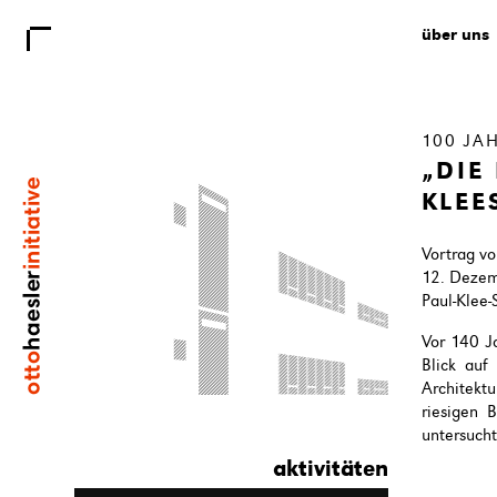
über uns
100 JA
„DIE
KLEE
Vortrag vo
12. Dezem
Paul-Klee-
Vor 140 J
Blick auf
Architekt
riesigen 
untersucht
aktivitäten