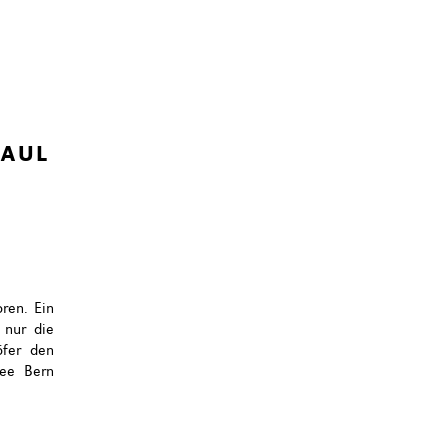
PAUL
ren. Ein
 nur die
öfer den
lee Bern