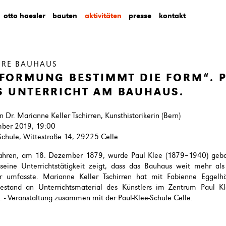
otto haesler
bauten
aktivitäten
presse
kontakt
HRE BAUHAUS
 FORMUNG BESTIMMT DIE FORM“. 
S UNTERRICHT AM BAUHAUS.
n Dr. Marianne Keller Tschirren, Kunsthistorikerin (Bern)
ber 2019, 19:00
Schule, Wittestraße 14, 29225 Celle
ahren, am 18. Dezember 1879, wurde Paul Klee (1879–1940) gebo
 seine Unterrichtstätigkeit zeigt, dass das Bauhaus weit mehr als
ur umfasste. Marianne Keller Tschirren hat mit Fabienne Eggelh
Bestand an Unterrichtsmaterial des Künstlers im Zentrum Paul K
. - Veranstaltung zusammen mit der Paul-Klee-Schule Celle.